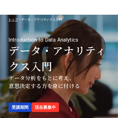
トップ
データ・アナリティクス入門
keyboard_arrow_right
Introduction to Data Analytics
データ・アナリティ
クス入門
データ分析をもとに考え、
意思決定する力を身に付ける
受講期間
現在募集中