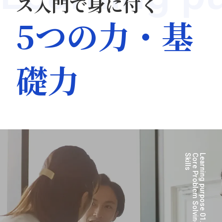
ス入門で身に付く
5つの力・基
礎力
s
C
o
r
e
P
r
o
b
l
e
m
S
o
l
v
i
n
g
S
k
i
l
l
Learning purpose 01.