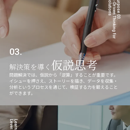
H
y
p
o
t
h
e
s
i
s
-
D
r
i
v
e
n
T
h
i
n
k
i
n
g
f
o
r
P
r
a
c
t
i
c
a
l
S
o
l
u
t
i
o
n
03.
仮説思考
解決策を導く
問題解決では、仮説から「逆算」することが重要です。
イシューを押さえ、ストーリーを描き、データを収集・
分析というプロセスを通じて、検証する力を鍛えること
ができます。