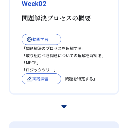
Week02
グロービス経営大学院が築き上げてきたMBAカリキュラ
問題解決プロセスの概要
ムをベースに、不動の人気を誇る「クリティカル・シンキ
ング」「マーケティング」をはじめ、「リーダーシッ
プ」「戦略思考」「アカウンティング」など、ビジネスに
必須のスキルを鍛える講座をご用意しました。
動画学習
即実践につながるアウトプット重
02.
「問題解決のプロセスを理解する」
視の学習
「取り組むべき問題についての理解を深める」
「MECE」
ビジネススキルのフレームワークを頭で理解するだけで
「ロジックツリー」
なく、実際の事例を多く活用し学習することで、実務の
実践演習
「問題を特定する」
中で試し、成果につなげることを目的にした講座です。
毎週多くのケースを元に学習し、記述式学習とグループワ
同じ想いを持った仲間との繋がり
03.
ークでアウトプットを行います。
ナノ単科はひとりで学習するのではなく、毎週のグループ
ワークや受講生限定ポータルサイトにて、学生同士のフ
ィードバックや学び合い、交流が起こります。同じ想い
や悩み、課題を持った仲間と出会いともに成長できま