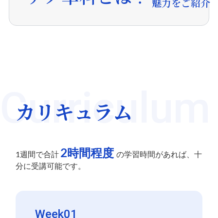
魅力をご紹介
実践につなが
る
基礎スキル
Curriculum
を習得する
カリキュラム
カリキュラ
ム
2時間程度
グロービス経営大学院 単科
1週間で合計
の学習時間があれば、十
生制度の、さらにライトな
分に受講可能です。
プログラムが登場｡
1週間毎に区切られた6週間
Week01
のカリキュラムを、他の受