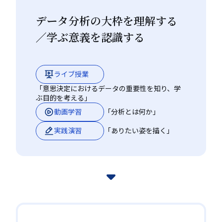
講生とともに、オンライン
データ分析の大枠を理解する
かつ好きな時に自分のペー
スで学び、仕事で実践・活
／学ぶ意義を認識する
用する一歩を踏み出せる内
容となっております｡
ライブ授業
「意思決定におけるデータの重要性を知り、学
ぶ目的を考える」
動画学習
「分析とは何か」
グロービス経営大学院ナノ単
実践演習
「ありたい姿を描く」
科
3
つの特徴
ビジネスの必須スキルを鍛える
01.