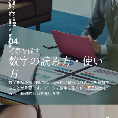
Leveraging Numbers for Insights
Learning purpose 04.
04.
考察を促す
数字の読み方・使い
方
数字を読み解く際には、代表値と散らばりの2つを意識す
ることが重要です。データを数字に集約して意思決定を
行う、基礎的な力を養います。