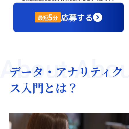
応募する
5
最短
分
About Abou
データ・アナリティク
ス入門とは？