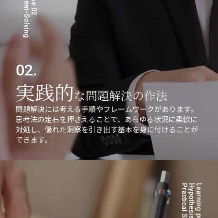
02.
実践的
な問題解決の作法
問題解決には考える手順やフレームワークがあります。
思考法の定石を押さえることで、あらゆる状況に柔軟に
対処し、優れた洞察を引き出す基本を身に付けることが
できます。
s
Learning purpose 03.