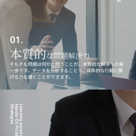
01.
本質的
な問題解決力
そもそも問題は何かと問うことが、本質的な解決への第
一歩です。データを分析することで、具体的な行動に繋
げる力を磨くことができます。
s
H
a
n
d
s
-
O
n
P
r
o
b
l
e
m
-
S
o
l
v
i
n
g
S
t
r
a
t
e
g
i
e
Learning purpose 02.