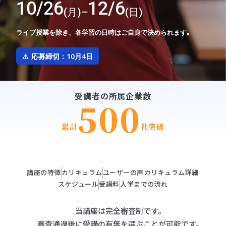
10/26
12/6
(月)
(日)
ー
ライブ授業を除き、各学習の日時はご自身で決められます｡
⚠ 応募締切：
10月4日
受講者の所属企業数
500
累計
社突破
講座の特徴
カリキュラム
ユーザーの声
カリキュラム詳細
スケジュール
受講料
入学までの流れ
当講座は完全審査制です。
審査通過後に受講の有無を選ぶことが可能です。