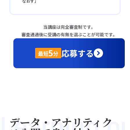
なおす」
当講座は完全審査制です。
審査通過後に受講の有無を選ぶことが可能です。
応募する
5
最短
分
Learning p
データ・アナリティク