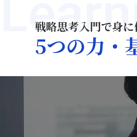
Learn
戦略思考入門で身に
02.
5つの力・
ビジネスの原
ニズム、本質
戦略思考を体
成功確率の高い意思決定
的な現象、公式、決まり
質・メカニズムを捉える
ネスにおいて特定のメカ
か否かを考えることで本
る思考法を学びます。