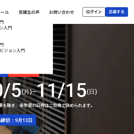
ログイン
応募する
ュール
受講生の声
お問い合わせ
門
ョン入門
門
ビジョン入門
間
現在募集中
0/5
11/15
(月)
(日)
ー
業を除き、各学習の日時はご自身で決められます｡
募締切：
9月13日