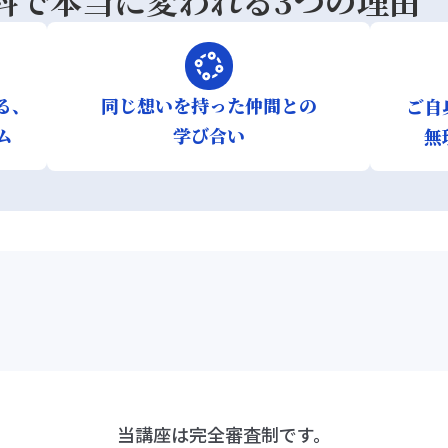
る、
同じ想いを持った仲間との
ご自
ム
学び合い
無
ナノ単科とは
当講座は完全審査制です。