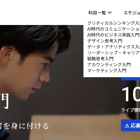
keyboard_arrow_down
科目一覧
スケジ
クリティカルシンキング入
AI時代のコミュニケーシ
AI時代のビジネス実践入門
デザイン思考入門
データ・アナリティクス入
リーダーシップ・キャリア
戦略思考入門
アカウンティング入門
マーケティング入門
受講期
1
門
ライブ授
考を身に付ける
⚠ 応