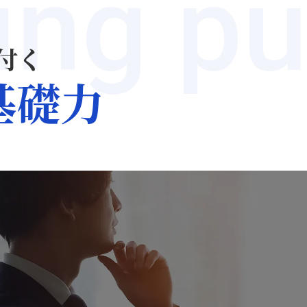
ing p
付く
基礎力
理、メカ
を捉える
感する
をするためには、表層
文句にとらわれず、本
ことが重要です。ビジ
ニズムが当てはまるの
質・メカニズムを捉え