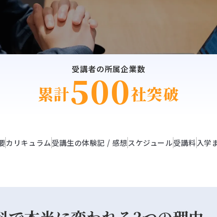
受講者の所属企業数
500
累計
社突破
要
カリキュラム
受講生の体験記 / 感想
スケジュール
受講料
入学
科で本当に変われる3つの理由