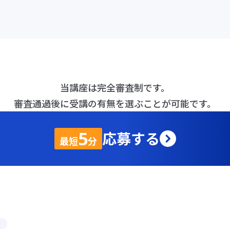
01.
当講座は完全審査制です。
ビジネス
審査通過後に受講の有無を選ぶことが可能です。
戦略思考
5
応募する
最短
分
を身に付
戦略思考を実践する
がちな落とし穴を具
材に丁寧に学びます