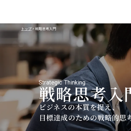
トップ
戦略思考入門
keyboard_arrow_right
Strategic Thinking
戦略思考入
ビジネスの本質を捉え、
目標達成のための戦略的思