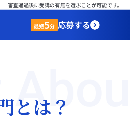
実践につな
審査通過後に受講の有無を選ぶことが可能です。
ルを、
アウ
5
応募する
最短
分
えるカリキ
グロービス経営大学院 単科生
が登場｡
 Abou
1週間毎に区切られた6週間の
に、オンラインかつ自分のペー
事で実践・活用する一歩を踏み
門とは？