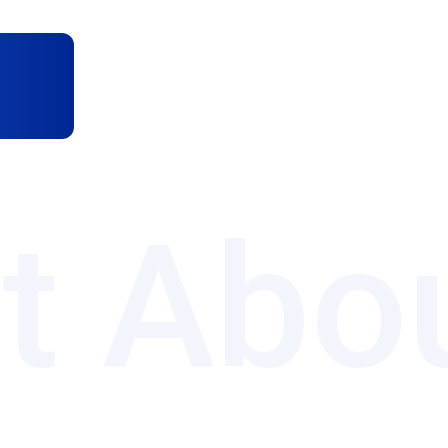
がる基礎スキ
トプットで鍛
ュラム。
制度の、さらにライトなプログラム
t Abo
カリキュラムを、他の受講生ととも
スで学び、アウトプットを重ね、仕
出せる内容となっております。