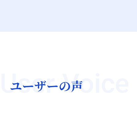
keyboard_arrow_left
keyboard_arrow_right
User Voice
ユーザーの声