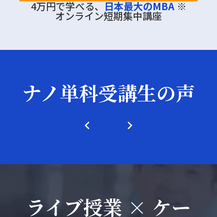
4万円で学べる、
日本最大のMBA
※
オンライン短期集中講座
ナノ単科受講生の声
keyboard_arrow_left
keyboard_arrow_right
ライブ授業 × ケー