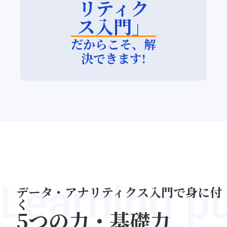
リティク
ス入門」
だからこそ、解
決できます!
Learning p
データ・アナリティクス入門で身に付
く
5つの力・基礎力