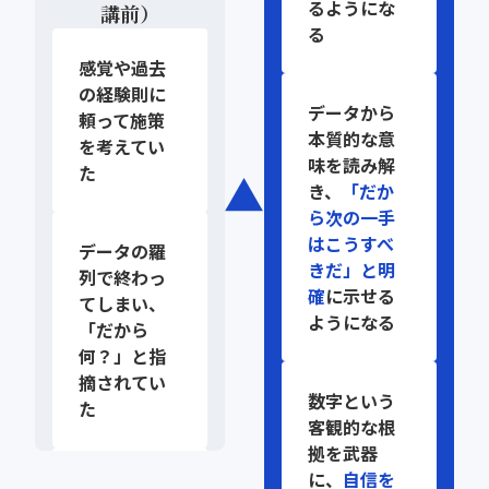
るようにな
講前）
る
感覚や過去
の経験則に
データから
頼って施策
本質的な意
を考えてい
味を読み解
た
き、
「だか
ら次の一手
はこうすべ
データの羅
きだ」と明
列で終わっ
確
に示せる
てしまい、
ようになる
「だから
何？」と指
摘されてい
数字という
た
客観的な根
拠を武器
に、
自信を
上司やクラ