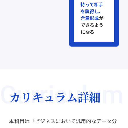
持って相手
イアントへ
を説得し、
の説明に自
合意形成
が
信が持てな
できるよう
かった
になる
Curriculum
カリキュラム詳細
本科目は「ビジネスにおいて汎用的なデータ分