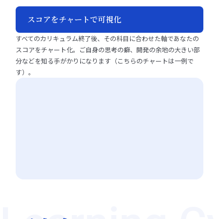
動画学習
(
14
分
)
関連動画
「データの傾向を把握する」
な学びのインプットのコツ / 効果的な学びのアウトプット
「仮説思考」
「問題の原因を探る」
＜学べること一覧＞
投稿 ・ 振り返り
(
10
分
)
スコアをチャートで可視化
のコツ / 毎日の生活の中に学習を組み込むヒント
実践演習
(
45
分
)
「問題の原因を探るためのポイント」
「問題解決のプロセスとは / 取り組むべき問題についての
「A／Bテスト」
理解を深める / MECEとは / ロジックツリーとは / 問題を特
「軸を置いて仮説を広げてみる」
すべてのカリキュラム終了後、その科目に合わせた軸であなたの
＜学べること一覧＞
定する / サンクコストとは / 定量分析の5つの視点とは
実践演習
(
45
分
)
関連動画
データのビジュアル化とは / データを正確に表現すること
スコアをチャート化。ご自身の思考の癖、開発の余地の大きい部
ライブ授業
(
90
分
)
「問題の原因を探るために行動へ移す」
の重要性 / 度数分布とは / 散布図を用いて数字同士の関係
分などを知る手がかりになります（こちらのチャートは一例で
「仮説思考をマーケティングに適用する」
性を判断する / 相関分析とは / 因果関係とは / 時系列分析
す）。
「データ・アナリティクス入門を振り返る／今後の目標を考
総合演習
(
90
分
)
投稿 ・ 振り返り
(
10
分
)
とは / パレート分析とは / ウォーターフォールチャートと
える」
「実践的な課題の解決に取り組む」
は
実践演習
＜学べること一覧＞
(
30
分
)
関連動画
データを深く掘り下げ、仮説を立てる方法 / 4つの重要なデ
「講座での学びを整理する／ありたい姿を描きなおす」
「マーケティングプロセスを理解する」
ジタルマーケティング指標 / ファネル分析とは / マーケテ
関連動画
投稿 ・ 振り返り
(
10
分
)
ィングミックスとは / 仮説思考の鍛え方 / 5Aカスタマージ
「定量分析をさらに体系的に学ぶ」
ャーニーとは / クロス集計とは / セグメンテーションとタ
＜学べること一覧＞
投稿 ・ 振り返り
(
10
分
)
ーゲティング / ポジショニング
データに基づいた意思決定 / 選択肢を評価する基準を設定
する / A／Bテストとは / セールスとマーケティングの違い
＜学べること一覧＞
/ 環境分析を行い市場機会を特定する方法
データ・アナリティクス入門を振り返る/ ありたい姿を描
きなおす / よい分析のための「仮説思考」/ データを収集
する方法 / 分析の 5 つの視点 / 効果的なグラフの活用方法
とは