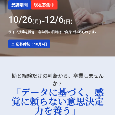
受講期間
現在募集中
10/26
12/6
(月)
(日)
ー
ライブ授業を除き、各学習の日時はご自身で決められます｡
⚠ 応募締切：
10月4日
勘と経験だけの判断から、卒業しません
か？
「データに基づく、感
覚に頼らない意思決定
力を養う」