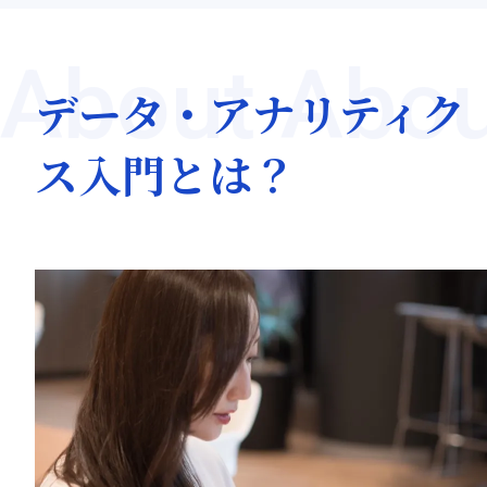
About Abou
データ・アナリティク
ス入門とは？