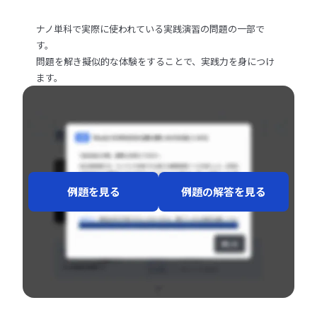
本講座での学びの総まとめを行うとともに、自身の今後のキャリ
ナノ単科で実際に使われている実践演習の問題の一部で
アやその実現に向けて必要な能力開発を構想します。
す。
問題を解き擬似的な体験をすることで、実践力を身につけ
ます。
ライブ授業
(
90
分
)
「意思決定におけるデータの重要性を知り、学ぶ目的を考え
動画学習
(
22
分
)
る」
「問題解決のプロセスを理解する」
動画学習
(
14
分
)
「分析とは何か」
例題を見る
例題の解答を見る
「取り組むべき問題についての理解を深める」
実践演習
(
20
分
)
「ありたい姿を描く」
「MECE」
動画学習
(
27
分
)
「ロジックツリー」
関連動画
「データを加工する」
実践演習
(
45
分
)
「問題を特定する」
「データを加工するためのポイント」
「勉強を続けていくための考え方を身につける」
「数字に集約する」
投稿 ・ 振り返り
関連動画
(
10
分
)
動画学習
(
15
分
)
実践演習
(
45
分
)
「データ分析と意思決定の基礎を理解する」
＜学べること一覧＞
「仮説の構築とデータ収集」
「代表値とデータのビジュアル化を使いこなす」
投稿 ・ 振り返り
(
10
分
)
意思決定におけるデータの重要性 / 分析とは何か / 効果的
「仮説の構築とデータ収集のポイント」