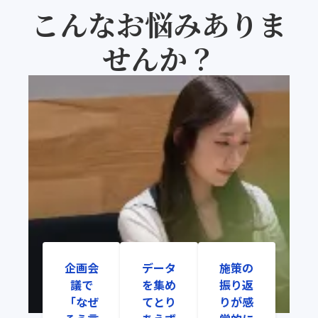
こんなお悩みありま
せんか？
企画会
データ
施策の
議で
を集め
振り返
「なぜ
てとり
りが感