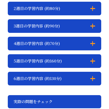
データ分析の大枠を理解する／学ぶ
2週目の学習内容 (約80分)
意義を認識する
データ分析を捉えなおすとともに、データ分析を学び・身につけ
問題解決プロセスの概要
3週目の学習内容 (約90分)
ることの自分にとっての意味を考えます。
データを活用した問題解決プロセスの全体像を理解し、どんな問
題が起きているのかを特定するスキルを身につけます。
データを加工して読み解く
4週目の学習内容 (約70分)
代表値を用いたり、ビジュアル化したり、データを加工すること
によって、傾向を把握する手法を学びます。
仮説を立てる
5週目の学習内容 (約160分)
どこで、なぜ問題が生じているのかを探るために仮説を構築する
ための方法と、それらを検証するために必要なデータ収集の手法
原因を探索する
6週目の学習内容 (約130分)
を身につけます。
問題の原因を探るためにどんな行動を起こしていけばよいのかを
学んでいきます。
総まとめ・
実際の問題をチェック
今後の活用方法を構想する