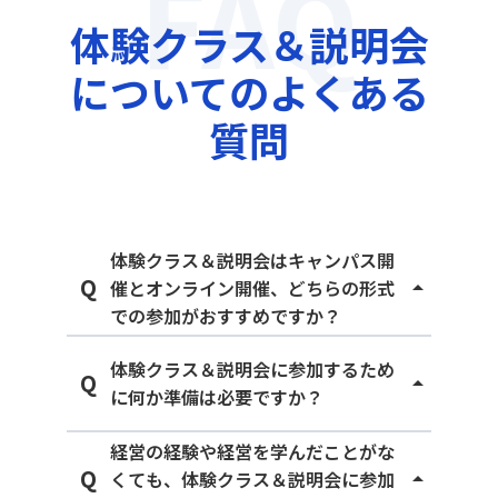
FAQ
体験クラス＆説明会
についてのよくある
質問
体験クラス＆説明会はキャンパス開
Q
催とオンライン開催、どちらの形式
arrow_drop_up
での参加がおすすめですか？
A
ご自身が実際に受講を検討しているクラ
体験クラス＆説明会に参加するため
スと同じ形式がおすすめです。通学形式
Q
arrow_drop_up
に何か準備は必要ですか？
であれば
キャンパス開催、オンライン形式であれ
A
事前準備はとくに必要ありません。これ
経営の経験や経営を学んだことがな
ばオンライン開催に参加いただけたほう
からグロービスで学ぶことを検討される
Q
くても、体験クラス＆説明会に参加
arrow_drop_up
が、より実際に近い体験をしていただけ
皆さまに向けたイベントですので、お気