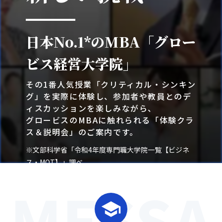
日本No.1*のMBA「グロー
ビス経営大学院」
その1番人気授業「クリティカル・シンキン
グ」を実際に体験し、参加者や教員とのデ
ィスカッションを楽しみながら、
グロービスのMBAに触れられる「体験クラ
ス＆説明会」のご案内です。
※文部科学省「令和4年度専門職大学院一覧【ビジネ
ス・MOT】」調べ
MESSA
体験クラス＆説明会のお申し込み
date_range
はこちら
school