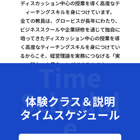
ディスカッション中心の授業を導く高度なテ
ィーチングスキルを身につけています。
全ての教員は、グロービスが長年にわたり、
ビジネススクールや企業研修を通じて独自に
培ってきたディスカッション中心の授業を導
く高度なティーチングスキルを身につけてい
るからこそ、経営理論を実務につなげる「実
Time
践力」を養うことができるのです。
Schedul
体験クラス＆説明
タイムスケジュール
e
keyboard_arrow_left
keyboard_arrow_right