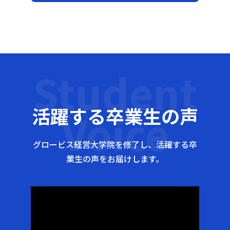
Student
活躍する卒業生の声
Voice
グロービス経営大学院を修了し、活躍する卒
業生の声をお届けします。